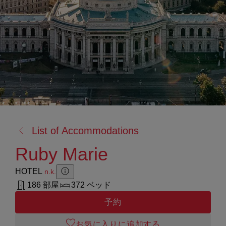
戻
List of Accommodations
る:
Ruby Marie
HOTEL
n.k.
Zusatzinformation anzeigen
Zusatzinformation ausblenden
186 部屋
372 ベッド
予約
お気に入りに追加する