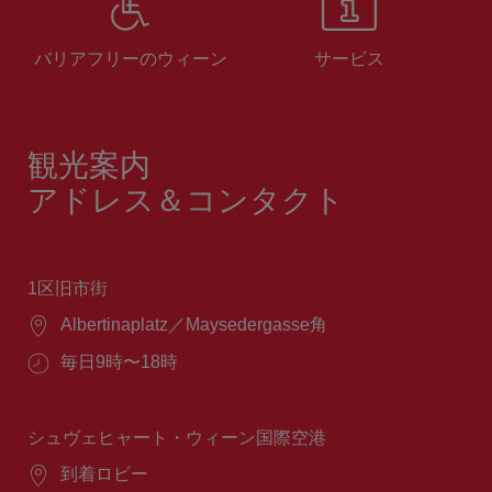
バリアフリーのウィーン
サービス
観光案内
アドレス＆コンタクト
1区旧市街
場
Albertinaplatz／Maysedergasse角
所：
営
毎日9時〜18時
業
時
間：
シュヴェヒャート・ウィーン国際空港
場
到着ロビー