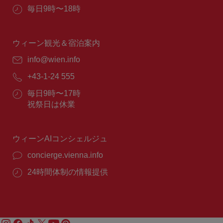
所：
営
毎日9時〜18時
業
時
間：
ウィーン観光＆宿泊案内
E
info@wien.info
メ
電
+43-1-24 555
ー
話
ル：
営
毎日9時〜17時
番
業
祝祭日は休業
号：
時
間：
ウィーンAIコンシェルジュ
concierge.vienna.info
24時間体制の情報提供