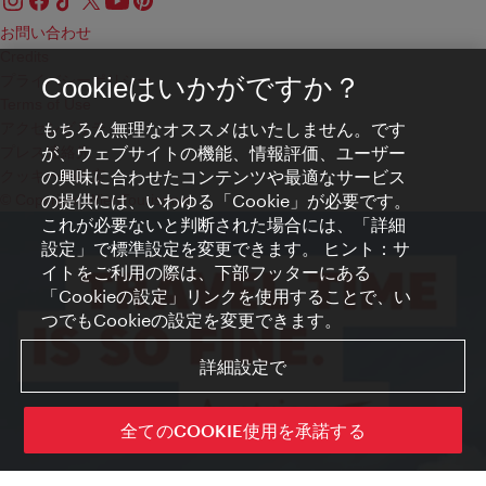
お問い合わせ
Credits
プライバシーポリシー
Cookieはいかがですか？
Terms of Use
もちろん無理なオススメはいたしません。です
アクセシビリティ
が、ウェブサイトの機能、情報評価、ユーザー
プレス連絡先
の興味に合わせたコンテンツや最適なサービス
クッキーの設定
の提供には、いわゆる「Cookie」が必要です。
© Copyright WienTourismus
これが必要ないと判断された場合には、「詳細
設定」で標準設定を変更できます。 ヒント：サ
イトをご利用の際は、下部フッターにある
「Cookieの設定」リンクを使用することで、い
つでもCookieの設定を変更できます。
詳細設定で
全てのCOOKIE使用を承諾する