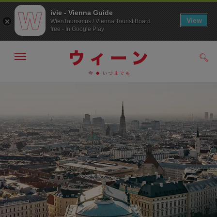
ivie - Vienna Guide
View
WienTourismus / Vienna Tourist Board
free - In Google Play
メ
検
ニ
索
ュ
/>
メ
こ
す
ー
る
ニ
の
の
ュ
ペ
表
ー
ー
示・
非
へ
ジ
表
の
示
ト
ッ
プ
へ