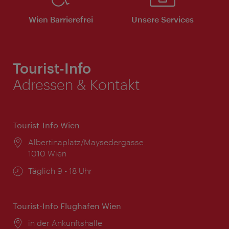
Wien Barrierefrei
Unsere Services
Tourist-Info
Adressen & Kontakt
Tourist-Info Wien
Ort:
Albertinaplatz/Maysedergasse
1010 Wien
Öffnungszeiten:
Täglich 9 - 18 Uhr
Tourist-Info Flughafen Wien
Ort:
in der Ankunftshalle