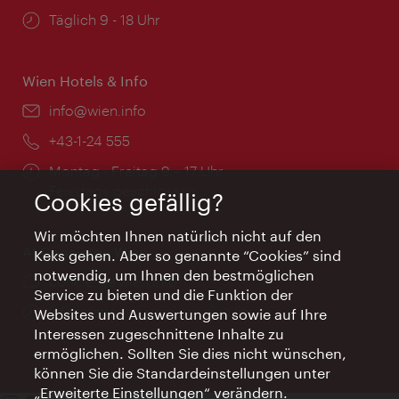
Öffnungszeiten:
Täglich 9 - 18 Uhr
Wien Hotels & Info
Email:
info@wien.info
Telefon:
+43-1-24 555
Öffnungszeiten:
Montag - Freitag 9 – 17 Uhr
Feiertags geschlossen
Cookies gefällig?
Wir möchten Ihnen natürlich nicht auf den
AI Concierge Wien
Keks gehen. Aber so genannte “Cookies” sind
notwendig, um Ihnen den bestmöglichen
Ort:
concierge.wien.info
Service zu bieten und die Funktion der
Öffnungszeiten:
Informationen rund um die Uhr
Websites und Auswertungen sowie auf Ihre
Interessen zugeschnittene Inhalte zu
ermöglichen. Sollten Sie dies nicht wünschen,
können Sie die Standardeinstellungen unter
„Erweiterte Einstellungen“ verändern.