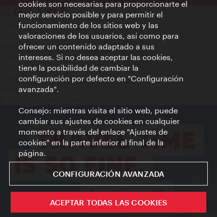
cookies son necesarias para proporcionarte el
mejor servicio posible y para permitir el
funcionamiento de los sitios web y las
Contacto
valoraciones de los usuarios, así como para
Aviso legal
ofrecer un contenido adaptado a sus
Política de privacidad de datos
intereses. Si no desea aceptar las cookies,
Terms of Use
tiene la posibilidad de cambiar la
Accesibilidad
configuración por defecto en "Configuración
Contacto para la prensa
avanzada".
Ajustes de cookie
© Copyright WienTourismus
Consejo: mientras visita el sitio web, puede
cambiar sus ajustes de cookies en cualquier
momento a través del enlace "Ajustes de
cookies" en la parte inferior al final de la
página.
CONFIGURACIÓN AVANZADA
ACEPTAR TODAS LAS COOKIES