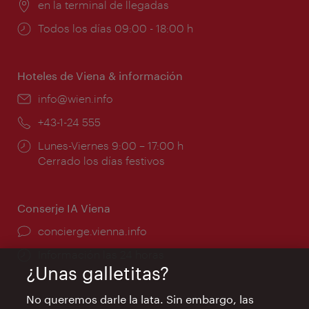
Lugar:
en la terminal de llegadas
Horarios
Todos los días 09:00 - 18:00 h
de
apertura:
Hoteles de Viena & información
e-
info@wien.info
mail:
Teléfono:
+43-1-24 555
Horarios
Lunes-Viernes 9:00 – 17:00 h
de
Cerrado los días festivos
apertura:
Conserje IA Viena
concierge.vienna.info
Información las 24 horas
¿Unas galletitas?
No queremos darle la lata. Sin embargo, las