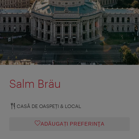
Salm Bräu
CASĂ DE OASPEŢI & LOCAL
ADĂUGAȚI PREFERINŢA