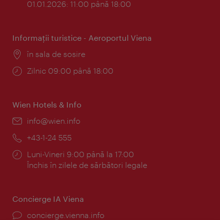
01.01.2026: 11:00 până 18:00
Informaţii turistice - Aeroportul Viena
Locul:
în sala de sosire
Program:
Zilnic 09:00 până 18:00
Wien Hotels & Info
E-
info@wien.info
mail:
Telefon:
+43-1-24 555
Program:
Luni-Vineri 9:00 până la 17:00
Închis în zilele de sărbători legale
Concierge IA Viena
concierge.vienna.info