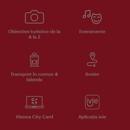
Obiective turistice de la
Evenimente
A la Z
Transport în comun &
Sosire
biletele
Vienna City Card
Aplicaţia ivie