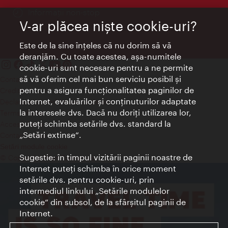
Informații non-stop
V-ar plăcea nişte cookie-uri?
Este de la sine înţeles că nu dorim să vă
deranjăm. Cu toate acestea, aşa-numitele
cookie-uri sunt necesare pentru a ne permite
să vă oferim cel mai bun serviciu posibil şi
Contact
pentru a asigura funcţionalitatea paginilor de
Credits
Internet, evaluărilor şi conţinuturilor adaptate
Declaraţie privind protecţia datelor
la interesele dvs. Dacă nu doriţi utilizarea lor,
Terms of Use
puteţi schimba setările dvs. standard la
Accesibilitate
„Setări extinse“.
Contact presa
Setări module cookie
Sugestie: în timpul vizitării paginii noastre de
© Copyright Wien Tourismus
Internet puteţi schimba în orice moment
setările dvs. pentru cookie-uri, prin
intermediul linkului „Setările modulelor
cookie“ din subsol, de la sfârşitul paginii de
Internet.