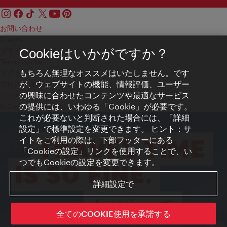
お問い合わせ
Credits
プライバシーポリシー
Cookieはいかがですか？
Terms of Use
もちろん無理なオススメはいたしません。です
アクセシビリティ
が、ウェブサイトの機能、情報評価、ユーザー
プレス連絡先
の興味に合わせたコンテンツや最適なサービス
クッキーの設定
の提供には、いわゆる「Cookie」が必要です。
© Copyright WienTourismus
これが必要ないと判断された場合には、「詳細
設定」で標準設定を変更できます。 ヒント：サ
イトをご利用の際は、下部フッターにある
「Cookieの設定」リンクを使用することで、い
つでもCookieの設定を変更できます。
詳細設定で
全てのCOOKIE使用を承諾する