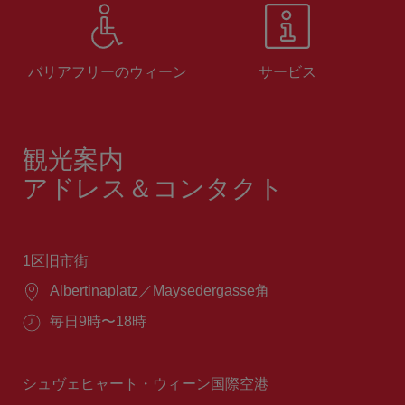
バリアフリーのウィーン
サービス
観光案内
アドレス＆コンタクト
1区旧市街
場
Albertinaplatz／Maysedergasse角
所：
営
毎日9時〜18時
業
時
間：
シュヴェヒャート・ウィーン国際空港