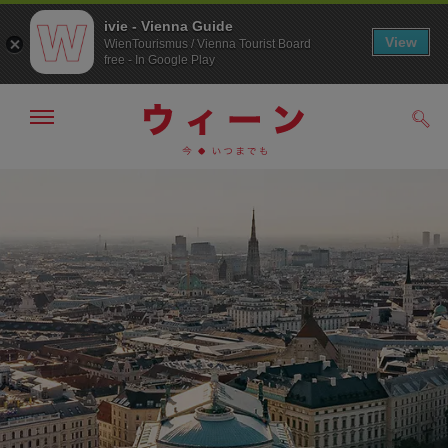
ivie - Vienna Guide
View
WienTourismus / Vienna Tourist Board
free - In Google Play
メ
検
ニ
索
ュ
メ
こ
す
ー
る
ニ
の
の
ュ
ペ
表
ー
ー
示・
非
へ
ジ
表
の
示
ト
ッ
プ
へ