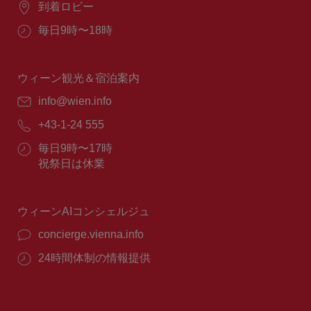
場
到着ロビー
所：
営
毎日9時〜18時
業
時
間：
ウィーン観光＆宿泊案内
E
info@wien.info
メ
電
+43-1-24 555
ー
話
ル：
営
毎日9時〜17時
番
業
祝祭日は休業
号：
時
間：
ウィーンAIコンシェルジュ
concierge.vienna.info
24時間体制の情報提供