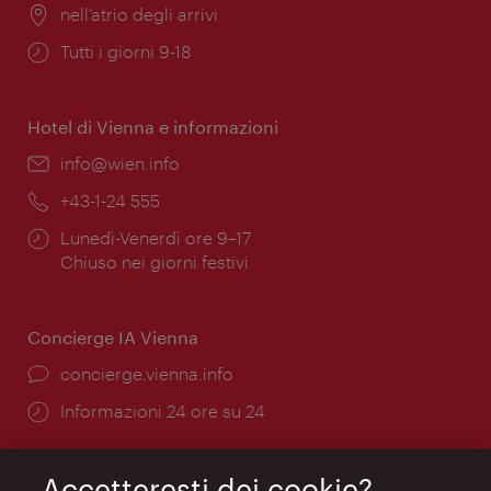
Posizione:
nell’atrio degli arrivi
Orari
Tutti i giorni 9-18
di
apertura:
Hotel di Vienna e informazioni
Email:
info@wien.info
Telefono:
+43-1-24 555
Orari
Lunedì-Venerdì ore 9–17
di
Chiuso nei giorni festivi
apertura:
Concierge IA Vienna
Ort:
concierge.vienna.info
Öffnungszeiten:
Informazioni 24 ore su 24
Accetteresti dei cookie?