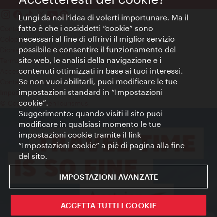
Lungi da noi l’idea di volerti importunare. Ma il
fatto è che i cosiddetti “cookie” sono
Contatti
necessari al fine di offrirvi il miglior servizio
Colophon
possibile e consentire il funzionamento del
Dichiarazione sulla protezione dei dati
sito web, le analisi della navigazione e i
Terms of Use
contenuti ottimizzati in base ai tuoi interessi.
Accessibilità
Se non vuoi abilitarli, puoi modificare le tue
Contatto stampa
impostazioni standard in “Impostazioni
Impostazioni cookie
cookie”.
© Copyright WienTourismus
Suggerimento: quando visiti il sito puoi
modificare in qualsiasi momento le tue
impostazioni cookie tramite il link
“Impostazioni cookie” a piè di pagina alla fine
del sito.
IMPOSTAZIONI AVANZATE
ACCETTA TUTTI I COOKIE