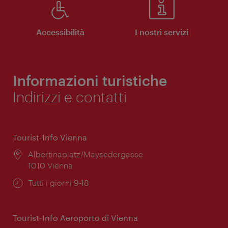
Accessibilità
I nostri servizi
Informazioni turistiche
Indirizzi e contatti
Tourist-Info Vienna
Posizione:
Albertinaplatz/Maysedergasse
1010 Vienna
Orari
Tutti i giorni 9-18
di
apertura:
Tourist-Info Aeroporto di Vienna