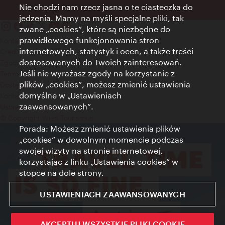
Nie chodzi nam rzecz jasna o te ciasteczka do
jedzenia. Mamy na myśli specjalne pliki, tak
zwane „cookies”, które są niezbędne do
prawidłowego funkcjonowania stron
Kontakt
internetowych, statystyk i ocen, a także treści
Credits
dostosowanych do Twoich zainteresowań.
Zgoda na przetwarzanie danych osobowych
Jeśli nie wyrażasz zgody na korzystanie z
Terms of Use
plików „cookies”, możesz zmienić ustawienia
Dostępność
domyślne w „Ustawieniach
Kontakt prasowy
zaawansowanych”.
Ustawienia cookies
© Copyright Wien Tourismus
Porada: Możesz zmienić ustawienia plików
„cookies” w dowolnym momencie podczas
swojej wizyty na stronie internetowej,
korzystając z linku „Ustawienia cookies” w
stopce na dole strony.
USTAWIENIACH ZAAWANSOWANYCH
AKCEPTUJ WSZYSTKIE PLIKI COOKIE