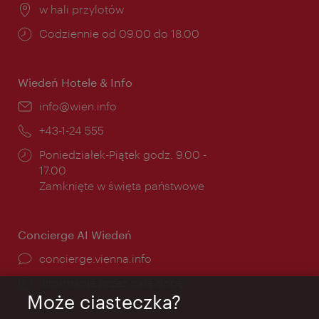
Miejsce:
w hali przylotów
Godziny
Codziennie od 09.00 do 18.00
otwarcia:
Wiedeń Hotele & Info
E-
info@wien.info
mail:
Telefon:
+43-1-24 555
Godziny
Poniedziałek-Piątek godz. 9.00 -
otwarcia:
17.00
Zamknięte w święta państwowe
Concierge AI Wiedeń
concierge.vienna.info
Informacje przez całą dobę
Może ciasteczka?