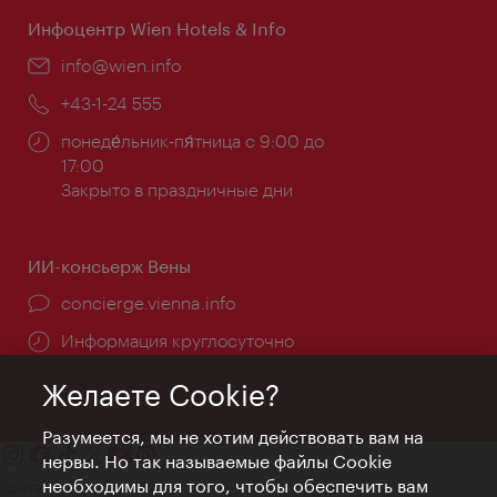
Инфоцентр Wien Hotels & Info
Эл.
info@wien.info
почта:
Телефон:
+43-1-24 555
Часы
понеде́льник-пя́тница с 9:00 до
работы:
17:00
Закрыто в праздничные дни
ИИ-консьерж Вены
concierge.vienna.info
Информация круглосуточно
Желаете Cookie?
Разумеется, мы не хотим действовать вам на
нервы. Но так называемые файлы Cookie
необходимы для того, чтобы обеспечить вам
Контакт