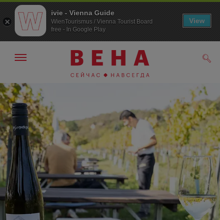
ivie - Vienna Guide
View
WienTourismus / Vienna Tourist Board
free - In Google Play
Показать/
Поис
скрыть
панель
навигации
К
К
навигации
содержанию