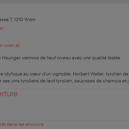
sse 7, 1210 Wien
at
r-wien.at
Heuriger viennois de haut niveau avec une qualité testée
le idyllique au cœur d’un vignoble. Norbert Walter, tyrolien d
es vins tyroliens de lard tyrolien, saucisses de chamois et 
erture
érêt dans les environs