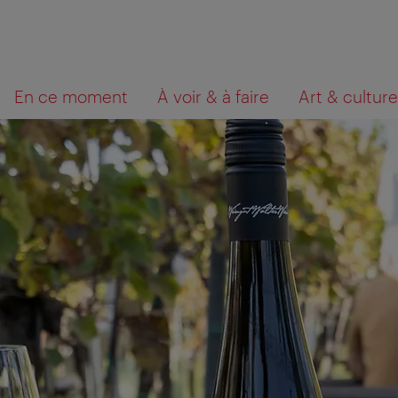
Navigation
Contenu
Que
En ce moment
À voir & à faire
Art & culture
cherchez-
vous?