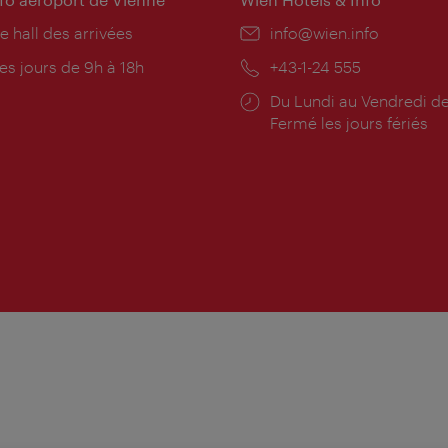
e hall des arrivées
E-
info@wien.info
mail:
res
es jours de 9h à 18h
Téléphone:
+43-1-24 555
rture:
Horaires
Du Lundi au Vendredi de
d'ouverture:
Fermé les jours fériés