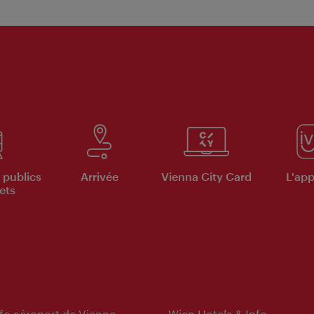
 publics
Arrivée
Vienna City Card
L'appl
ets
nfo aéroport de Vienne
Wien Hotels & Info