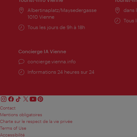
Lieu:
Albertinaplatz/Maysedergasse
Lieu:
dans l
1010 Vienne
Horai
Tous l
Horaires
Tous les jours de 9h à 18h
d'ouve
d'ouverture:
Concierge IA Vienne
Ort:
concierge.vienna.info
Öffnungszeiten:
Informations 24 heures sur 24
Contact
Mentions obligatoires
Charte sur le respect de la vie privée
Terms of Use
Accessibilité