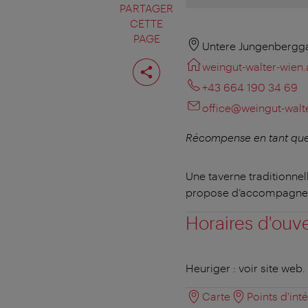
PARTAGER
CETTE
PAGE
Untere Jungenbergga
Partager
weingut-walter-wien.
cette
page
+43 664 190 34 69
office@weingut-walte
Récompense en tant que 
Une taverne traditionnel
propose d’accompagner s
Horaires d'ouv
Heuriger : voir site web.
Carte
Points d'int