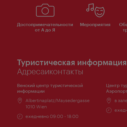
Достопримечательности
Мероприятия
Об
от А до Я
т
Туристическая информация
Адресаиконтакты
Венский центр туристической
Центр ту
информации
Аэропорт
Расположение:
Albertinaplatz/Maysedergasse
Распо
в зал
1010 Wien
Часы
ежедн
Часы
ежедневно 09:00 - 18:00
работ
работы: