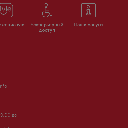
жение ivie
безбарьерный
Наши услуги
доступ
Info
 9:00 до
 дни