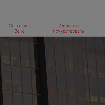
К
К
События в
Увидеть и
навигации
содержанию
Что
Вене
почувствовать
вы
ищете?