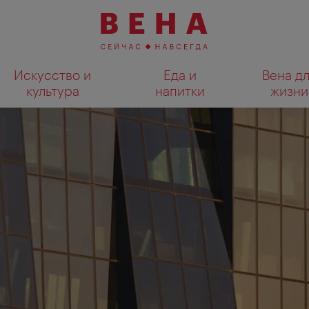
Искусство и
Еда и
Вена д
культура
напитки
жизни
Показать результаты поиска н