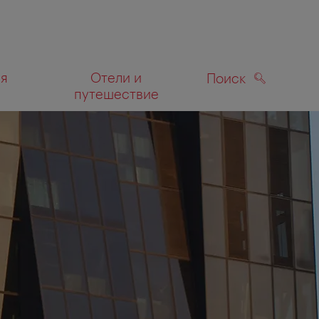
ля
Отели и
Поиск
путешествие
ПОИСК
а карте