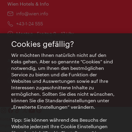
Wien Hotels & Info
Email:
info@wien.info
Telefon:
+43-1-24 555
Öffnungszeiten:
Montag - Freitag 9 – 17 Uhr
Feiertags geschlossen
Cookies gefällig?
Wir möchten Ihnen natürlich nicht auf den
AI Concierge Wien
Keks gehen. Aber so genannte “Cookies” sind
notwendig, um Ihnen den bestmöglichen
Ort:
concierge.wien.info
Service zu bieten und die Funktion der
Öffnungszeiten:
Informationen rund um die Uhr
Websites und Auswertungen sowie auf Ihre
Interessen zugeschnittene Inhalte zu
ermöglichen. Sollten Sie dies nicht wünschen,
können Sie die Standardeinstellungen unter
„Erweiterte Einstellungen“ verändern.
Kontakt
Tipp: Sie können während des Besuchs der
Impressum
Website jederzeit Ihre Cookie Einstellungen
Datenschutz