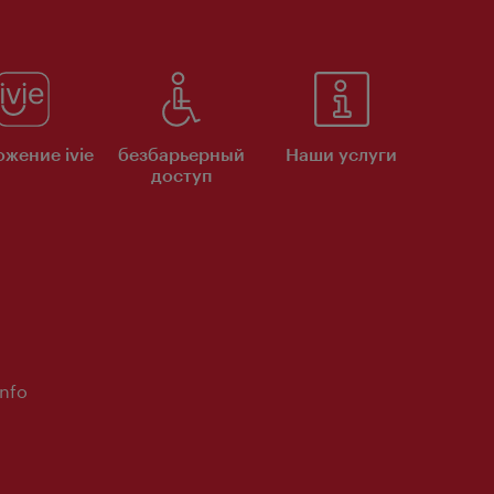
жение ivie
безбарьерный
Наши услуги
доступ
Info