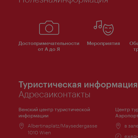
Достопримечательности
Мероприятия
Об
от А до Я
т
Туристическая информация
Адресаиконтакты
Венский центр туристической
Центр ту
информации
Аэропорт
Расположение:
Albertinaplatz/Maysedergasse
Распо
в зал
1010 Wien
Часы
ежедн