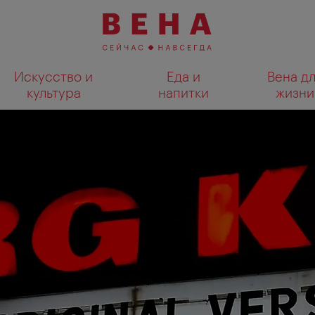
Искусство и
Еда и
Вена д
культура
напитки
жизни
Показать результаты поиска н