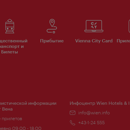
щественный
Прибытие
Vienna City Card
Прило
ранспорт и
Билеты
ристической информации
Инфоцентр Wien Hotels & 
 Вена
Эл.
info@wien.info
ложение:
е прилетов
почта:
Телефон:
+43-1-24 555
евно 09:00 - 18:00