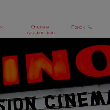
ля
Отели и
Поиск
путешествие
ПОИСК
а карте