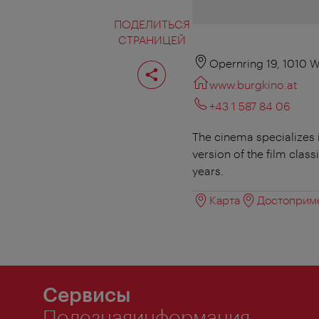
ПОДЕЛИТЬСЯ
СТРАНИЦЕЙ
Поделиться
Opernring 19, 1010 
страницей
www.burgkino.at
+43 1 587 84 06
The cinema specializes i
version of the film class
years.
Карта
Достоприме
Сервисы
Полезнаяинформация