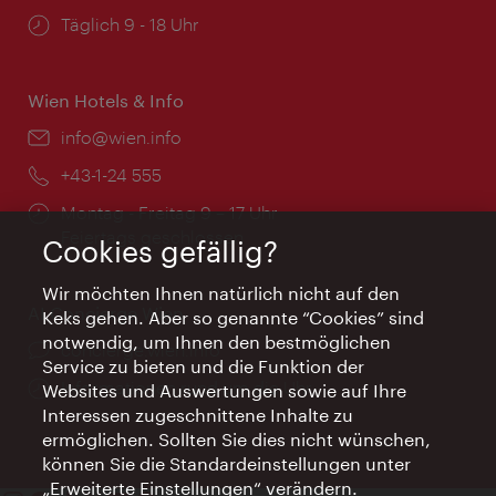
Öffnungszeiten:
Täglich 9 - 18 Uhr
Wien Hotels & Info
Email:
info@wien.info
Telefon:
+43-1-24 555
Öffnungszeiten:
Montag - Freitag 9 – 17 Uhr
Feiertags geschlossen
Cookies gefällig?
Wir möchten Ihnen natürlich nicht auf den
AI Concierge Wien
Keks gehen. Aber so genannte “Cookies” sind
notwendig, um Ihnen den bestmöglichen
Ort:
concierge.wien.info
Service zu bieten und die Funktion der
Öffnungszeiten:
Informationen rund um die Uhr
Websites und Auswertungen sowie auf Ihre
Interessen zugeschnittene Inhalte zu
ermöglichen. Sollten Sie dies nicht wünschen,
können Sie die Standardeinstellungen unter
„Erweiterte Einstellungen“ verändern.