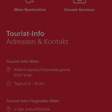
Wien Barrierefrei
Unsere Services
Tourist-Info
Adressen & Kontakt
Tourist-Info Wien
Ort:
Albertinaplatz/Maysedergasse
1010 Wien
Öffnungszeiten:
Täglich 9 - 18 Uhr
Tourist-Info Flughafen Wien
Ort:
in der Ankunftshalle