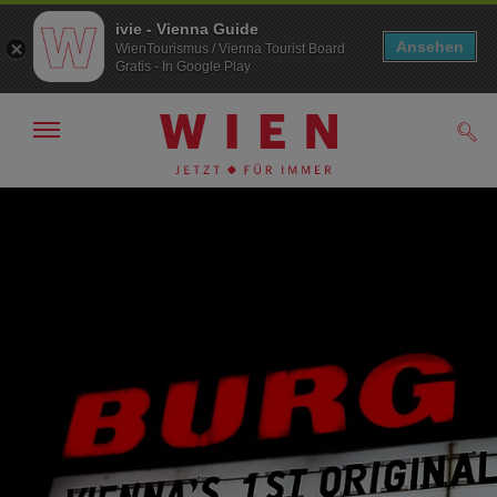
ivie - Vienna Guide
Ansehen
WienTourismus / Vienna Tourist Board
Gratis - In Google Play
Navigation
Such
anzeigen/
ausblenden
Zur
Zum
Navigation
Inhalt