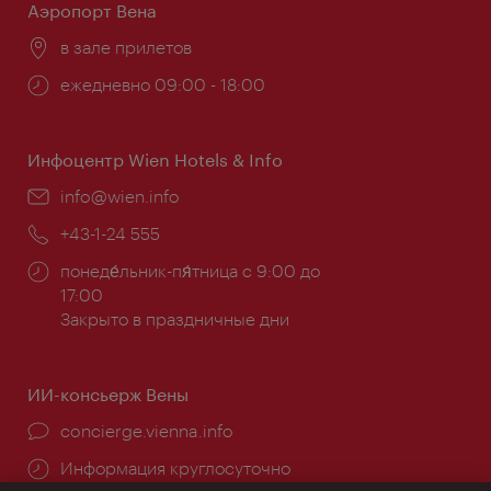
Аэропорт Вена
Расположение:
в зале прилетов
Часы
ежедневно 09:00 - 18:00
работы:
Инфоцентр Wien Hotels & Info
Эл.
info@wien.info
почта:
Телефон:
+43-1-24 555
Часы
понеде́льник-пя́тница с 9:00 до
работы:
17:00
Закрыто в праздничные дни
ИИ-консьерж Вены
concierge.vienna.info
Информация круглосуточно