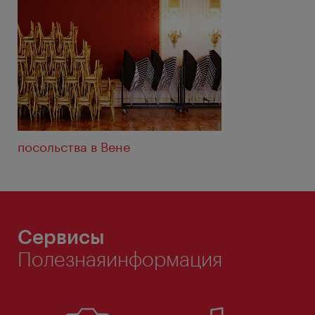
посольства в Венe
Сервисы
Полезнаяинформация