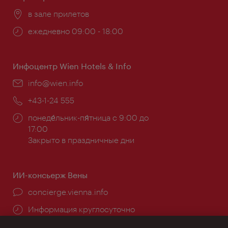
Расположение:
в зале прилетов
Часы
ежедневно 09:00 - 18:00
работы:
Инфоцентр Wien Hotels & Info
Эл.
info@wien.info
почта:
Телефон:
+43-1-24 555
Часы
понеде́льник-пя́тница с 9:00 до
работы:
17:00
Закрыто в праздничные дни
ИИ-консьерж Вены
concierge.vienna.info
Информация круглосуточно