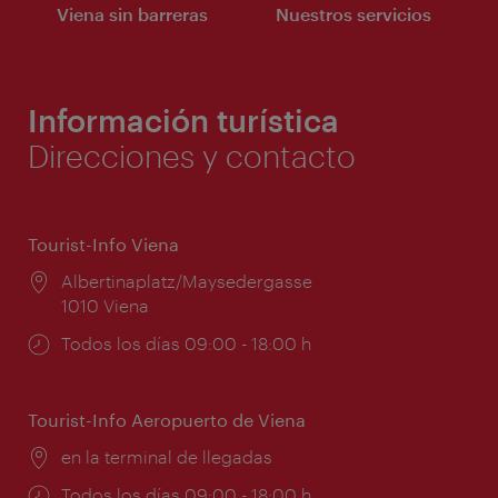
Viena sin barreras
Nuestros servicios
Información turística
Direcciones y contacto
Tourist-Info Viena
Lugar:
Albertinaplatz/Maysedergasse
1010 Viena
Horarios
Todos los días 09:00 - 18:00 h
de
apertura:
Tourist-Info Aeropuerto de Viena
Lugar:
en la terminal de llegadas
Horarios
Todos los días 09:00 - 18:00 h