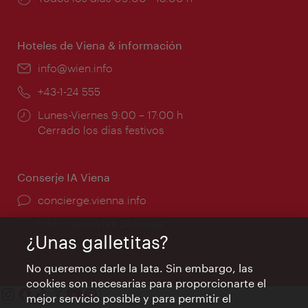
de
apertura:
Hoteles de Viena & información
e-
info@wien.info
mail:
Teléfono:
+43-1-24 555
Horarios
Lunes-Viernes 9:00 – 17:00 h
de
Cerrado los días festivos
apertura:
Conserje IA Viena
concierge.vienna.info
Información las 24 horas
¿Unas galletitas?
No queremos darle la lata. Sin embargo, las
cookies son necesarias para proporcionarte el
mejor servicio posible y para permitir el