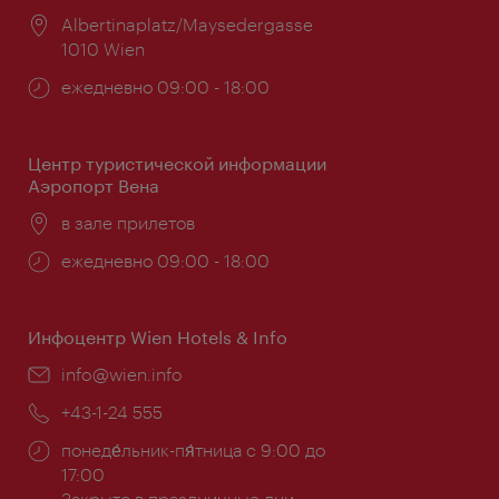
Расположение:
Albertinaplatz/Maysedergasse
1010 Wien
Часы
ежедневно 09:00 - 18:00
работы:
Центр туристической информации
Аэропорт Вена
Расположение:
в зале прилетов
Часы
ежедневно 09:00 - 18:00
работы:
Инфоцентр Wien Hotels & Info
Эл.
info@wien.info
почта:
Телефон:
+43-1-24 555
Часы
понеде́льник-пя́тница с 9:00 до
работы:
17:00
Закрыто в праздничные дни