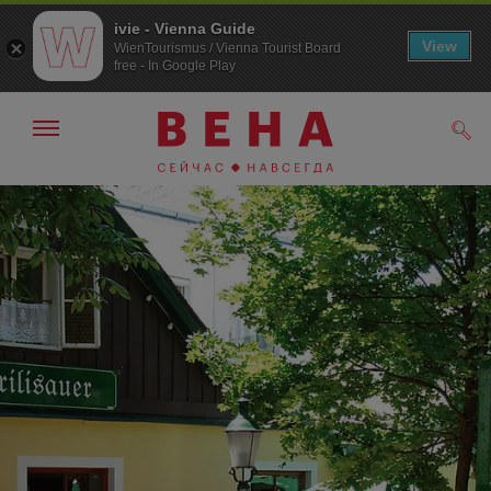
ivie - Vienna Guide
View
WienTourismus / Vienna Tourist Board
free - In Google Play
Показать/
Поис
скрыть
панель
навигации
К
К
навигации
содержанию