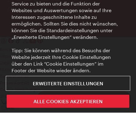
Service zu bieten und die Funktion der
Öffnungszeiten:
Informationen rund um die Uhr
Websites und Auswertungen sowie auf Ihre
Interessen zugeschnittene Inhalte zu
ermöglichen. Sollten Sie dies nicht wünschen,
können Sie die Standardeinstellungen unter
„Erweiterte Einstellungen“ verändern.
Kontakt
Tipp: Sie können während des Besuchs der
Impressum
Website jederzeit Ihre Cookie Einstellungen
Datenschutz
über den Link “Cookie Einstellungen” im
Nutzungsbedingungen
Footer der Website wieder ändern.
Barrierefreiheit
Presse-Kontakt
ERWEITERTE EINSTELLUNGEN
Cookie Einstellungen
© Copyright WienTourismus
ivie - Die offizielle City Guide App
ALLE COOKIES AKZEPTIEREN
Schlie