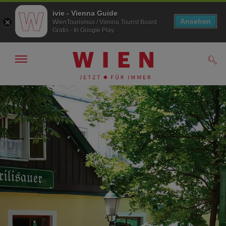
ivie - Vienna Guide
Ansehen
WienTourismus / Vienna Tourist Board
Gratis - In Google Play
Navigation
Such
anzeigen/
ausblenden
Zur
Zum
Navigation
Inhalt