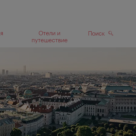
ля
Отели и
Поиск
путешествие
ПОИСК
а карте