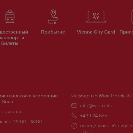
щественный
Прибытие
Vienna City Card
Прило
ранспорт и
Билеты
ристической информации
Инфоцентр Wien Hotels & 
 Вена
Эл.
info@wien.info
ложение:
е прилетов
почта:
Телефон:
+43-1-24 555
евно 09:00 - 18:00
Часы
понеде́льник-пя́тница с
ы:
работы:
17:00