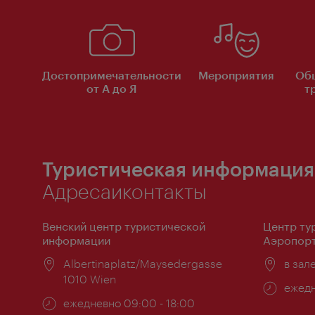
Достопримечательности
Мероприятия
Об
от А до Я
т
Туристическая информация
Адресаиконтакты
Венский центр туристической
Центр ту
информации
Аэропорт
Расположение:
Albertinaplatz/Maysedergasse
Распо
в зал
1010 Wien
Часы
ежедн
Часы
ежедневно 09:00 - 18:00
работ