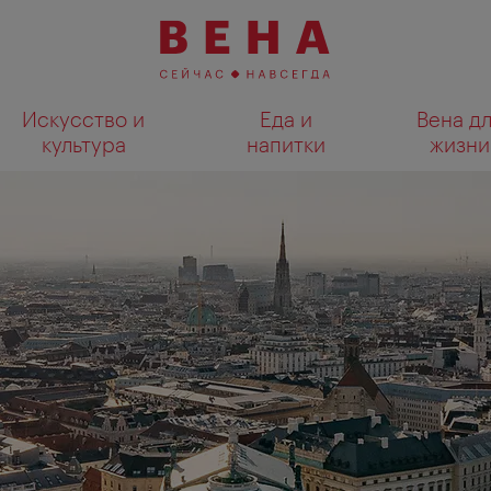
Искусство и
Еда и
Вена д
культура
напитки
жизни
Показать результаты поиска н