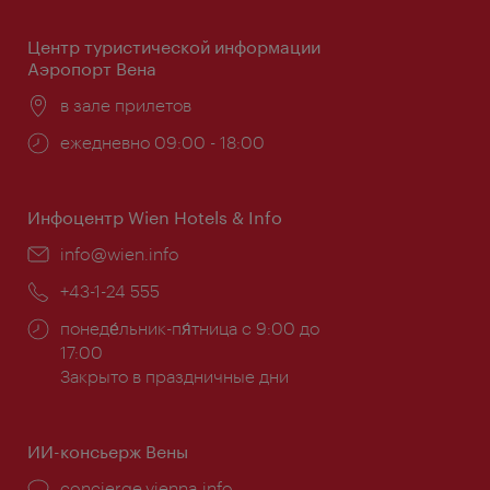
Центр туристической информации
Аэропорт Вена
Расположение:
в зале прилетов
Часы
ежедневно 09:00 - 18:00
работы:
Инфоцентр Wien Hotels & Info
Эл.
info@wien.info
почта:
Телефон:
+43-1-24 555
Часы
понеде́льник-пя́тница с 9:00 до
работы:
17:00
Закрыто в праздничные дни
ИИ-консьерж Вены
concierge.vienna.info