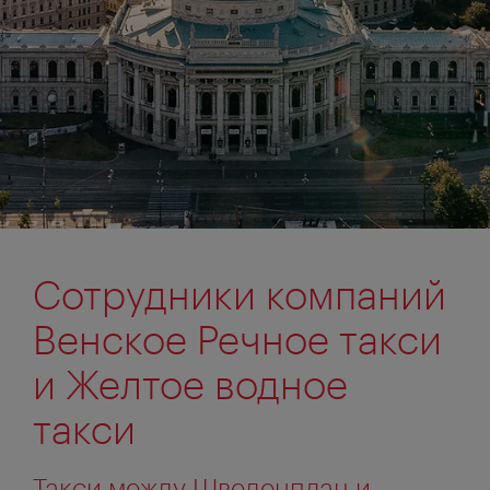
Сотрудники компаний
Венское Речное такси
и Желтое водное
такси
Такси между Шведенплац и