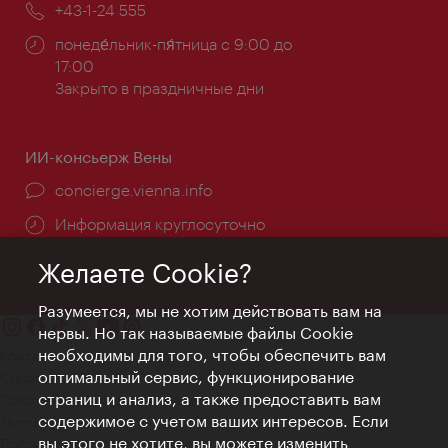
Телефон:
+43-1-24 555
Часы
понеде́льник-пя́тница с 9:00 до
работы:
17:00
Закрыто в праздничные дни
ИИ-консьерж Вены
concierge.vienna.info
Информация круглосуточно
Желаете Cookie?
Разумеется, мы не хотим действовать вам на
нервы. Но так называемые файлы Cookie
необходимы для того, чтобы обеспечить вам
Контакт
оптимальный сервис, функционирование
Credits
страниц и анализ, а также предоставить вам
Положение о конфиденциальности
содержимое с учетом ваших интересов. Если
Terms of Use
вы этого не хотите, вы можете изменить
Доступность