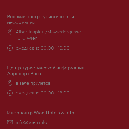
Венский центр туристической
информации
Расположение:
Albertinaplatz/Maysedergasse
1010 Wien
Часы
ежедневно 09:00 - 18:00
работы:
Центр туристической информации
Аэропорт Вена
Расположение:
в зале прилетов
Часы
ежедневно 09:00 - 18:00
работы:
Инфоцентр Wien Hotels & Info
Эл.
info@wien.info
почта: