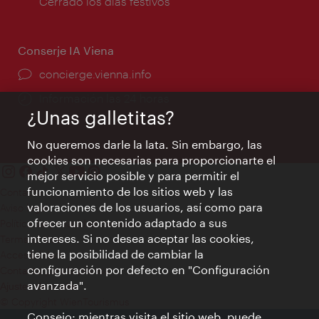
de
Cerrado los días festivos
apertura:
Conserje IA Viena
concierge.vienna.info
Información las 24 horas
¿Unas galletitas?
No queremos darle la lata. Sin embargo, las
cookies son necesarias para proporcionarte el
mejor servicio posible y para permitir el
funcionamiento de los sitios web y las
Contacto
valoraciones de los usuarios, así como para
Aviso legal
ofrecer un contenido adaptado a sus
Política de privacidad de datos
intereses. Si no desea aceptar las cookies,
Terms of Use
tiene la posibilidad de cambiar la
Accesibilidad
configuración por defecto en "Configuración
Contacto para la prensa
avanzada".
Ajustes de cookie
© Copyright WienTourismus
Consejo: mientras visita el sitio web, puede