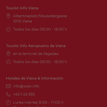
Tourist-Info Viena
Lugar:
Albertinaplatz/Maysedergasse
1010 Viena
Horarios
Todos los días 09:00 - 18:00 h
de
apertura:
Tourist-Info Aeropuerto de Viena
Lugar:
en la terminal de llegadas
Horarios
Todos los días 09:00 - 18:00 h
de
apertura:
Hoteles de Viena & información
e-
info@wien.info
mail:
Teléfono:
+43-1-24 555
Horarios
Lunes-Viernes 9:00 – 17:00 h