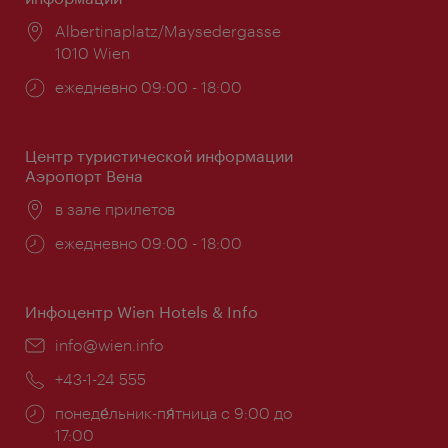
Расположение:
Albertinaplatz/Maysedergasse
1010 Wien
Часы
ежедневно 09:00 - 18:00
работы:
Центр туристической информации
Аэропорт Вена
Расположение:
в зале прилетов
Часы
ежедневно 09:00 - 18:00
работы:
Инфоцентр Wien Hotels & Info
Эл.
info@wien.info
почта:
Телефон:
+43-1-24 555
Часы
понеде́льник-пя́тница с 9:00 до
работы:
17:00