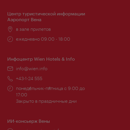
Центр туристической информации
Аэропорт Вена
Расположение:
в зале прилетов
Часы
ежедневно 09:00 - 18:00
работы:
Инфоцентр Wien Hotels & Info
Эл.
info@wien.info
почта:
Телефон:
+43-1-24 555
Часы
понеде́льник-пя́тница с 9:00 до
работы:
17:00
Закрыто в праздничные дни
ИИ-консьерж Вены