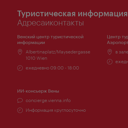
Туристическая информация
Адресаиконтакты
Венский центр туристической
Центр ту
информации
Аэропорт
Расположение:
Albertinaplatz/Maysedergasse
Распо
в зал
1010 Wien
Часы
ежедн
Часы
ежедневно 09:00 - 18:00
работ
работы:
ИИ-консьерж Вены
concierge.vienna.info
Информация круглосуточно