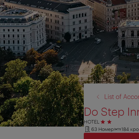
назад
List of Ac
к:
Do Step In
HOTEL
2 звезды
63 Номер
184 кро