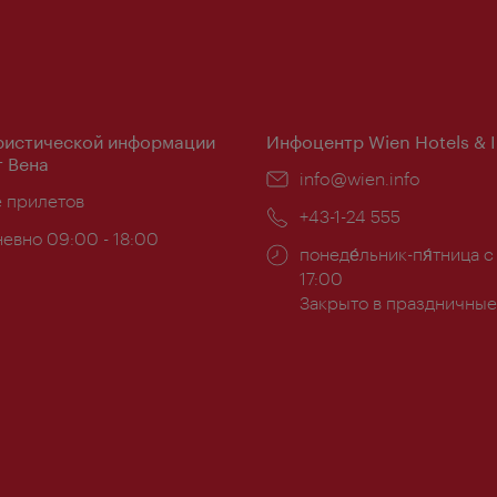
ристической информации
Инфоцентр Wien Hotels & 
 Вена
Эл.
info@wien.info
ложение:
е прилетов
почта:
Телефон:
+43-1-24 555
евно 09:00 - 18:00
Часы
понеде́льник-пя́тница с
ы:
работы:
17:00
Закрыто в праздничные