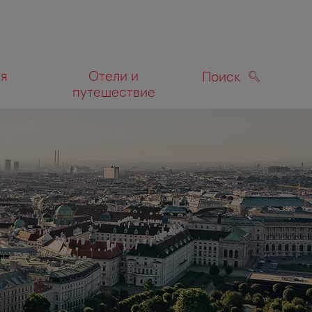
ля
Отели и
Поиск
путешествие
ПОИСК
а карте