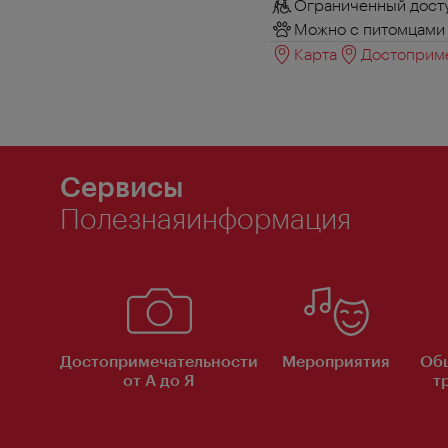
Ограниченный досту
Можно с питомцами
Карта
Достоприме
Сервисы
Полезнаяинформация
Достопримечательности
Мероприятия
Об
от А до Я
т