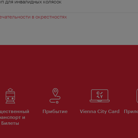
п для инвалидных колясок
чательности в окрестностях
щественный
Прибытие
Vienna City Card
Прило
ранспорт и
Билеты