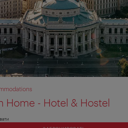
commodations
n Home - Hotel & Hostel
вати