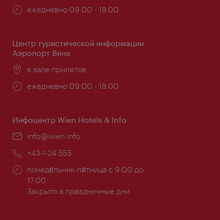
Часы
ежедневно 09:00 - 18:00
работы:
Центр туристической информации
Аэропорт Вена
Расположение:
в зале прилетов
Часы
ежедневно 09:00 - 18:00
работы:
Инфоцентр Wien Hotels & Info
Эл.
info@wien.info
почта:
Телефон:
+43-1-24 555
Часы
понеде́льник-пя́тница с 9:00 до
работы:
17:00
Закрыто в праздничные дни