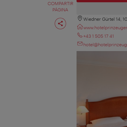
COMPARTIR
PÁGINA
Wiedner Gürtel 14, 
Compartir
página
www.hotelprinzeugen
+43 1 505 17 41
hotel@hotelprinzeug