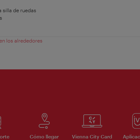
 silla de ruedas
s
 en los alrededores
orte
Cómo llegar
Vienna City Card
Aplicac