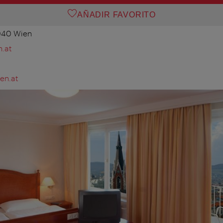
AÑADIR FAVORITO
1040 Wien
.at
en.at