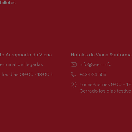
billetes
nfo Aeropuerto de Viena
Hoteles de Viena & informa
:
terminal de llegadas
e-
info@wien.info
mail:
ios
 los días 09:00 - 18:00 h
Teléfono:
+43-1-24 555
Horarios
Lunes-Viernes 9:00 – 17
ura:
de
Cerrado los días festivo
apertura: