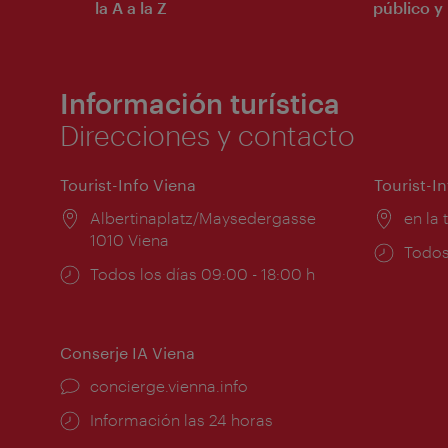
la A a la Z
público y 
Información turística
Direcciones y contacto
Tourist-Info Viena
Tourist-I
Lugar:
Albertinaplatz/Maysedergasse
Lugar
en la 
1010 Viena
Horar
Todos
Horarios
Todos los días 09:00 - 18:00 h
de
de
apert
apertura:
Conserje IA Viena
concierge.vienna.info
Información las 24 horas