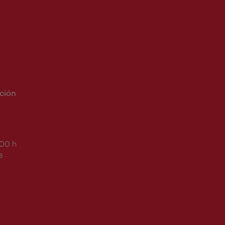
ción
:00 h
s