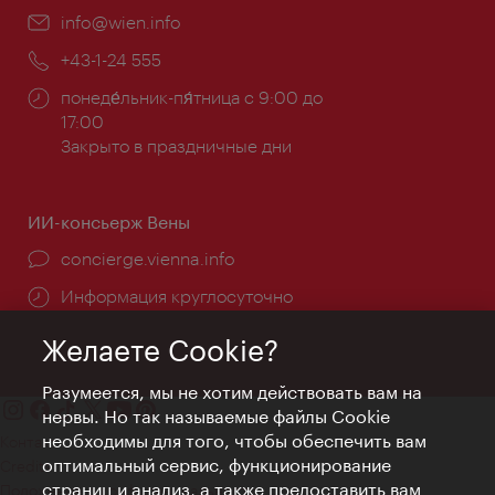
Эл.
info@wien.info
почта:
Телефон:
+43-1-24 555
Часы
понеде́льник-пя́тница с 9:00 до
работы:
17:00
Закрыто в праздничные дни
ИИ-консьерж Вены
concierge.vienna.info
Информация круглосуточно
Желаете Cookie?
Разумеется, мы не хотим действовать вам на
нервы. Но так называемые файлы Cookie
необходимы для того, чтобы обеспечить вам
Контакт
оптимальный сервис, функционирование
Credits
страниц и анализ, а также предоставить вам
Положение о конфиденциальности