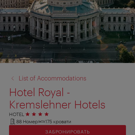
назад
List of Accommodations
к:
Hotel Royal -
Kremslehner Hotels
HOTEL
4 звезды
88 Номер
175 кровати
ЗАБРОНИРОВАТЬ