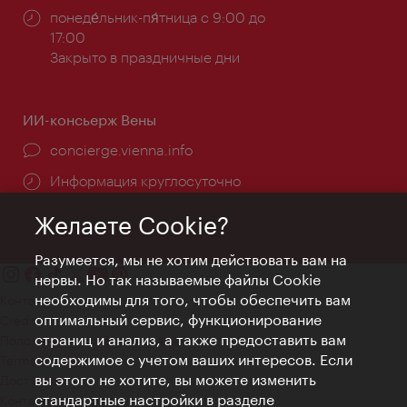
Часы
понеде́льник-пя́тница с 9:00 до
работы:
17:00
Закрыто в праздничные дни
ИИ-консьерж Вены
concierge.vienna.info
Информация круглосуточно
Желаете Cookie?
Разумеется, мы не хотим действовать вам на
нервы. Но так называемые файлы Cookie
необходимы для того, чтобы обеспечить вам
Контакт
оптимальный сервис, функционирование
Credits
страниц и анализ, а также предоставить вам
Положение о конфиденциальности
содержимое с учетом ваших интересов. Если
Terms of Use
вы этого не хотите, вы можете изменить
Доступность
стандартные настройки в разделе
Контакты для прессы