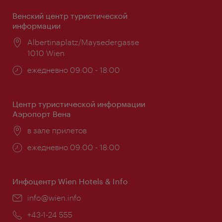
Венский центр туристической
информации
Расположение:
Albertinaplatz/Maysedergasse
1010 Wien
Часы
ежедневно 09:00 - 18:00
работы:
Центр туристической информации
Аэропорт Вена
Расположение:
в зале прилетов
Часы
ежедневно 09:00 - 18:00
работы:
Инфоцентр Wien Hotels & Info
Эл.
info@wien.info
почта:
Телефон:
+43-1-24 555