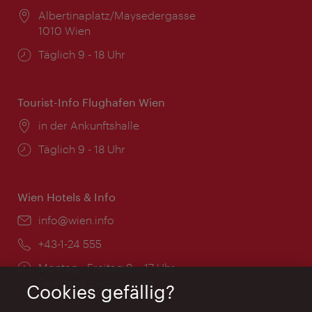
Ort:
Albertinaplatz/Maysedergasse
1010 Wien
Öffnungszeiten:
Täglich 9 - 18 Uhr
Tourist-Info Flughafen Wien
Ort:
in der Ankunftshalle
Öffnungszeiten:
Täglich 9 - 18 Uhr
Wien Hotels & Info
Email:
info@wien.info
Telefon:
+43-1-24 555
Öffnungszeiten:
Montag - Freitag 9 – 17 Uhr
Feiertags geschlossen
Cookies gefällig?