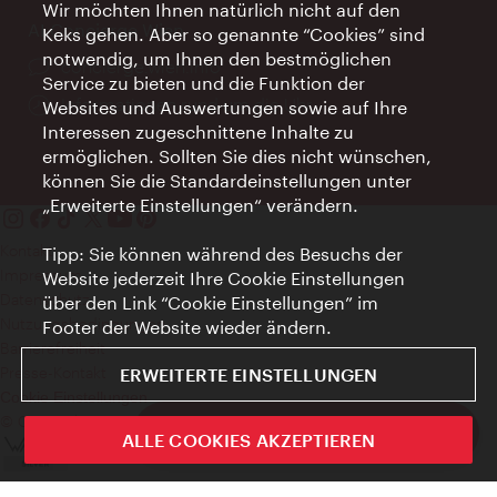
Wir möchten Ihnen natürlich nicht auf den
AI Concierge Wien
Keks gehen. Aber so genannte “Cookies” sind
notwendig, um Ihnen den bestmöglichen
Ort:
concierge.wien.info
Service zu bieten und die Funktion der
Öffnungszeiten:
Informationen rund um die Uhr
Websites und Auswertungen sowie auf Ihre
Interessen zugeschnittene Inhalte zu
ermöglichen. Sollten Sie dies nicht wünschen,
können Sie die Standardeinstellungen unter
„Erweiterte Einstellungen“ verändern.
Kontakt
Tipp: Sie können während des Besuchs der
Impressum
Website jederzeit Ihre Cookie Einstellungen
Datenschutz
über den Link “Cookie Einstellungen” im
Nutzungsbedingungen
Footer der Website wieder ändern.
Barrierefreiheit
Presse-Kontakt
ERWEITERTE EINSTELLUNGEN
Cookie Einstellungen
© Copyright WienTourismus
ivie - Die offizielle City Guide App
ALLE COOKIES AKZEPTIEREN
Schlie