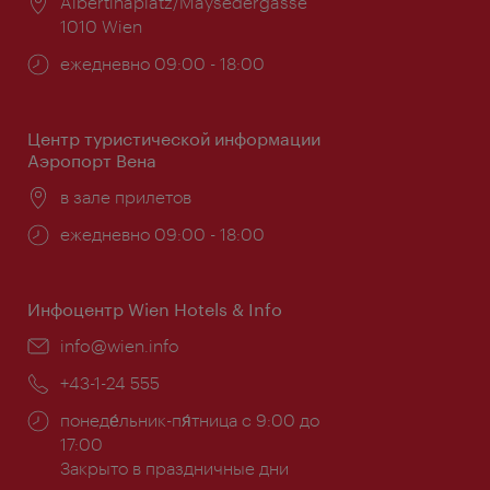
Расположение:
Albertinaplatz/Maysedergasse
1010 Wien
Часы
ежедневно 09:00 - 18:00
работы:
Центр туристической информации
Аэропорт Вена
Расположение:
в зале прилетов
Часы
ежедневно 09:00 - 18:00
работы:
Инфоцентр Wien Hotels & Info
Эл.
info@wien.info
почта:
Телефон:
+43-1-24 555
Часы
понеде́льник-пя́тница с 9:00 до
работы:
17:00
Закрыто в праздничные дни