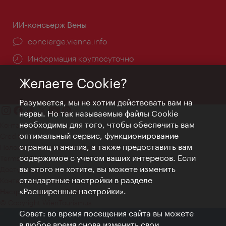
ИИ-консьерж Вены
concierge.vienna.info
Информация круглосуточно
Желаете Cookie?
Разумеется, мы не хотим действовать вам на
нервы. Но так называемые файлы Cookie
необходимы для того, чтобы обеспечить вам
Контакт
оптимальный сервис, функционирование
Credits
страниц и анализ, а также предоставить вам
Положение о конфиденциальности
содержимое с учетом ваших интересов. Если
Terms of Use
вы этого не хотите, вы можете изменить
Доступность
стандартные настройки в разделе
Контакты для прессы
«Расширенные настройки».
Настройки файлов Cookie
© Copyright WienTourismus
Совет: во время посещения сайта вы можете
в любое время снова изменить свои