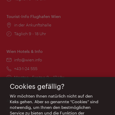
Tourist-Info Flughafen Wien
Ort:
in der Ankunftshalle
Öffnungszeiten:
Täglich 9 - 18 Uhr
Wien Hotels & Info
Email:
info@wien.info
Telefon:
+43-1-24 555
Öffnungszeiten:
Montag - Freitag 9 – 17 Uhr
Feiertags geschlossen
Cookies gefällig?
Wir möchten Ihnen natürlich nicht auf den
AI Concierge Wien
Keks gehen. Aber so genannte “Cookies” sind
notwendig, um Ihnen den bestmöglichen
Ort:
concierge.wien.info
Service zu bieten und die Funktion der