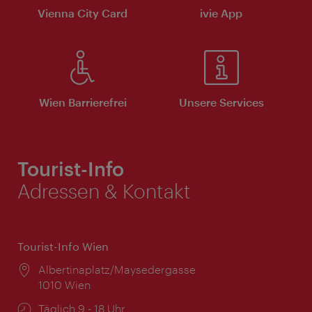
Vienna City Card
ivie App
Wien Barrierefrei
Unsere Services
Tourist-Info
Adressen & Kontakt
Tourist-Info Wien
Ort:
Albertinaplatz/Maysedergasse
1010 Wien
Öffnungszeiten:
Täglich 9 - 18 Uhr