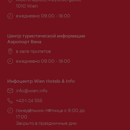
1010 Wien
Часы
ежедневно 09:00 - 18:00
работы:
Центр туристической информации
Аэропорт Вена
Расположение:
в зале прилетов
Часы
ежедневно 09:00 - 18:00
работы:
Инфоцентр Wien Hotels & Info
Эл.
info@wien.info
почта:
Телефон:
+43-1-24 555
Часы
понеде́льник-пя́тница с 9:00 до
работы:
17:00
Закрыто в праздничные дни