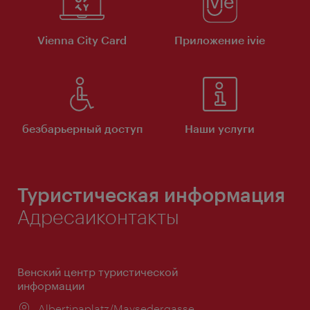
Vienna City Card
Приложение ivie
безбарьерный доступ
Наши услуги
Туристическая информация
Адресаиконтакты
Венский центр туристической
информации
Расположение:
Albertinaplatz/Maysedergasse