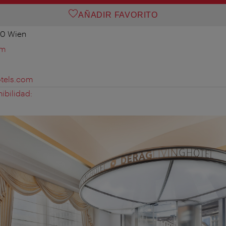
AÑADIR FAVORITO
010 Wien
om
otels.com
ibilidad: