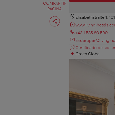
COMPARTIR
PÁGINA
Elisabethstraße 1, 1
Compartir
página
www.living-hotels.c
+43 1 585 80 590
anderoper@living-h
Certificado de sosten
Green Globe