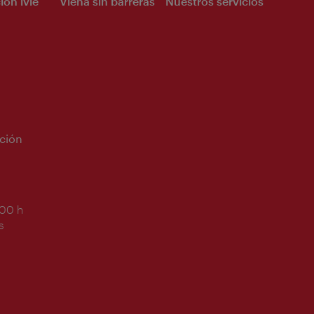
ión ivie
Viena sin barreras
Nuestros servicios
ción
:00 h
s