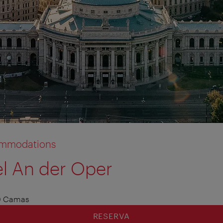
commodations
el An der Oper
tion anzeigen
tion ausblenden
0 Camas
RESERVA