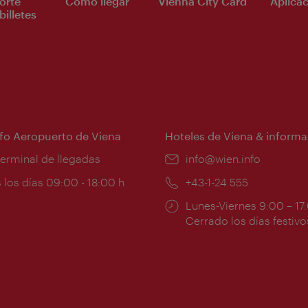
orte
Cómo llegar
Vienna City Card
Aplicac
billetes
nfo Aeropuerto de Viena
Hoteles de Viena & informa
:
terminal de llegadas
e-
info@wien.info
mail:
ios
 los días 09:00 - 18:00 h
Teléfono:
+43-1-24 555
Horarios
Lunes-Viernes 9:00 – 17
ura:
de
Cerrado los días festivo
apertura: