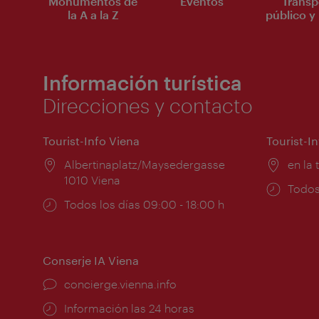
Monumentos de
Eventos
Transp
la A a la Z
público y 
Información turística
Direcciones y contacto
Tourist-Info Viena
Tourist-I
Lugar:
Albertinaplatz/Maysedergasse
Lugar
en la 
1010 Viena
Horar
Todos
Horarios
Todos los días 09:00 - 18:00 h
de
de
apert
apertura:
Conserje IA Viena
concierge.vienna.info
Información las 24 horas