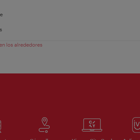
te
s
 en los alrededores