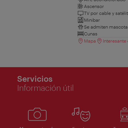
Ascensor
TV por cable y satéli
Minibar
Se admiten mascota
Cunas
Mapa
Interesante
Servicios
Información útil