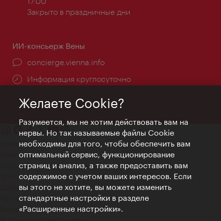
работы:
17:00
Закрыто в праздничные дни
ИИ-консьерж Вены
concierge.vienna.info
Информация круглосуточно
Желаете Cookie?
Разумеется, мы не хотим действовать вам на
нервы. Но так называемые файлы Cookie
необходимы для того, чтобы обеспечить вам
Контакт
оптимальный сервис, функционирование
Credits
страниц и анализ, а также предоставить вам
Положение о конфиденциальности
содержимое с учетом ваших интересов. Если
Terms of Use
вы этого не хотите, вы можете изменить
Доступность
стандартные настройки в разделе
Контакты для прессы
«Расширенные настройки».
Настройки файлов Cookie
© Copyright WienTourismus