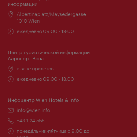
информации
Расположение:
Albertinaplatz/Maysedergasse
1010 Wien
Часы
ежедневно 09:00 - 18:00
работы:
Центр туристической информации
Аэропорт Вена
Расположение:
в зале прилетов
Часы
ежедневно 09:00 - 18:00
работы:
Инфоцентр Wien Hotels & Info
Эл.
info@wien.info
почта:
Телефон:
+43-1-24 555
Часы
понеде́льник-пя́тница с 9:00 до