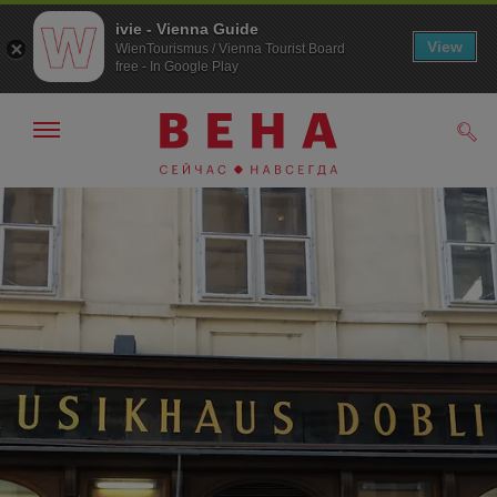
ivie - Vienna Guide
View
WienTourismus / Vienna Tourist Board
free - In Google Play
Показать/
Поис
скрыть
панель
навигации
К
К
навигации
содержанию