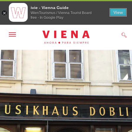
ivie - Vienna Guide
View
WienTourismus / Vienna Tourist Board
free - In Google Play
Mostrar/ocultar
Busc
navegación
A
Al
la
contenido
navegación