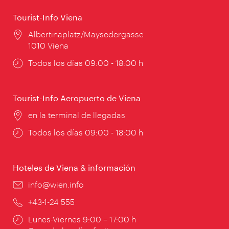
Tourist-Info Viena
Lugar:
Albertinaplatz/Maysedergasse
1010 Viena
Horarios
Todos los días 09:00 - 18:00 h
de
apertura:
Tourist-Info Aeropuerto de Viena
Lugar:
en la terminal de llegadas
Horarios
Todos los días 09:00 - 18:00 h
de
apertura:
Hoteles de Viena & información
e-
info@wien.info
mail:
Teléfono:
+43-1-24 555
Horarios
Lunes-Viernes 9:00 – 17:00 h