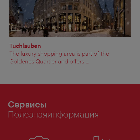
Tuchlauben
The luxury shopping area is part of the
Goldenes Quartier and offers ...
Сервисы
Полезнаяинформация