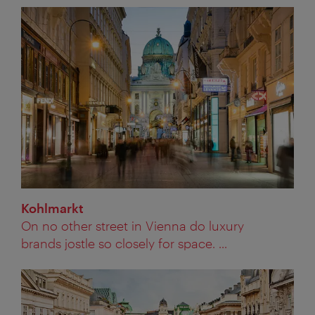
Kohlmarkt
On no other street in Vienna do luxury
brands jostle so closely for space. ...