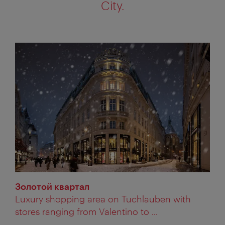
City.
Золотой квартал
Luxury shopping area on Tuchlauben with
stores ranging from Valentino to ...