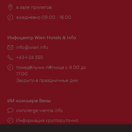
Расположение:
в зале прилетов
Часы
ежедневно 09:00 - 18:00
работы:
Инфоцентр Wien Hotels & Info
Эл.
info@wien.info
почта:
Телефон:
+43-1-24 555
Часы
понеде́льник-пя́тница с 9:00 до
работы:
17:00
Закрыто в праздничные дни
ИИ-консьерж Вены
concierge.vienna.info
Информация круглосуточно