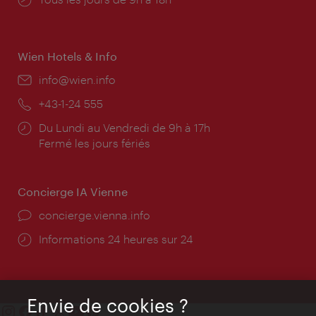
d'ouverture:
Wien Hotels & Info
E-
info@wien.info
mail:
Téléphone:
+43-1-24 555
Horaires
Du Lundi au Vendredi de 9h à 17h
d'ouverture:
Fermé les jours fériés
Concierge IA Vienne
Ort:
concierge.vienna.info
Öffnungszeiten:
Informations 24 heures sur 24
Envie de cookies ?