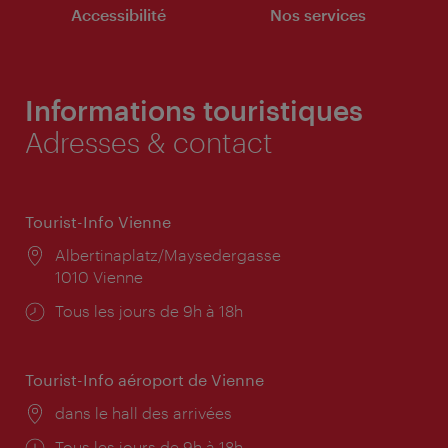
Accessibilité
Nos services
Informations touristiques
Adresses & contact
Tourist-Info Vienne
Lieu:
Albertinaplatz/Maysedergasse
1010 Vienne
Horaires
Tous les jours de 9h à 18h
d'ouverture:
Tourist-Info aéroport de Vienne
Lieu:
dans le hall des arrivées
Horaires
Tous les jours de 9h à 18h