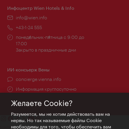
Инфоцентр Wien Hotels & Info
Эл.
info@wien.info
почта:
Телефон:
+43-1-24 555
Часы
понеде́льник-пя́тница с 9:00 до
работы:
17:00
Закрыто в праздничные дни
ИИ-консьерж Вены
concierge.vienna.info
Информация круглосуточно
Желаете Cookie?
Разумеется, мы не хотим действовать вам на
нервы. Но так называемые файлы Cookie
необходимы для того, чтобы обеспечить вам
Контакт