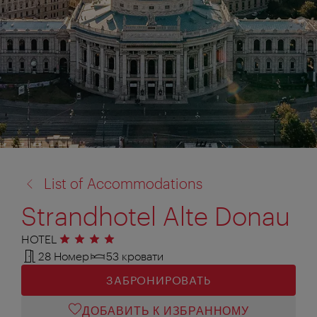
назад
List of Accommodations
к:
Strandhotel Alte Donau
HOTEL
4 звезды
28 Номер
53 кровати
ЗАБРОНИРОВАТЬ
ДОБАВИТЬ К ИЗБРАННОМУ