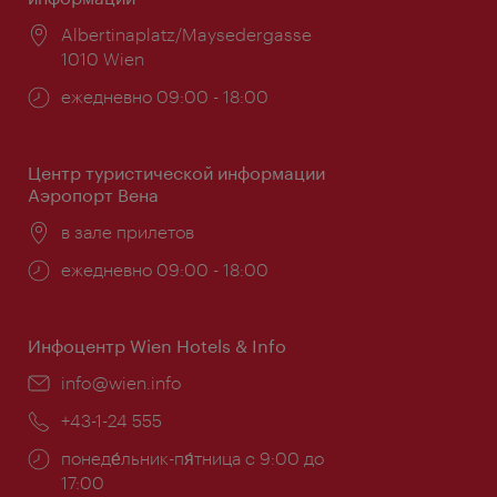
Расположение:
Albertinaplatz/Maysedergasse
1010 Wien
Часы
ежедневно 09:00 - 18:00
работы:
Центр туристической информации
Аэропорт Вена
Расположение:
в зале прилетов
Часы
ежедневно 09:00 - 18:00
работы:
Инфоцентр Wien Hotels & Info
Эл.
info@wien.info
почта:
Телефон:
+43-1-24 555
Часы
понеде́льник-пя́тница с 9:00 до
работы:
17:00