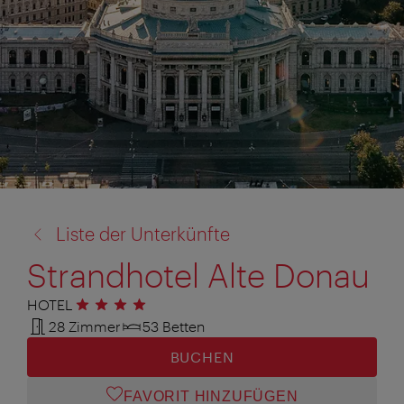
Zurück
Liste der Unterkünfte
zu:
Strandhotel Alte Donau
HOTEL
4 Sterne
28 Zimmer
53 Betten
BUCHEN
FAVORIT HINZUFÜGEN