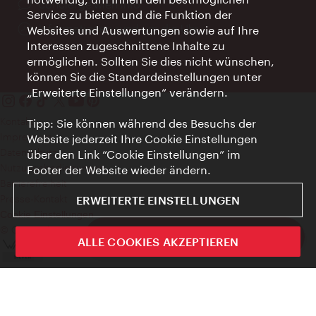
Ort:
concierge.wien.info
Service zu bieten und die Funktion der
Öffnungszeiten:
Informationen rund um die Uhr
Websites und Auswertungen sowie auf Ihre
Interessen zugeschnittene Inhalte zu
ermöglichen. Sollten Sie dies nicht wünschen,
können Sie die Standardeinstellungen unter
„Erweiterte Einstellungen“ verändern.
Kontakt
Tipp: Sie können während des Besuchs der
Impressum
Website jederzeit Ihre Cookie Einstellungen
Datenschutz
über den Link “Cookie Einstellungen” im
Nutzungsbedingungen
Footer der Website wieder ändern.
Barrierefreiheit
Presse-Kontakt
ERWEITERTE EINSTELLUNGEN
Cookie Einstellungen
© Copyright WienTourismus
ivie - Die offizielle City Guide App
ALLE COOKIES AKZEPTIEREN
Schlie