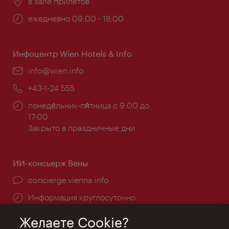
Расположение:
в зале прилетов
Часы
ежедневно 09:00 - 18:00
работы:
Инфоцентр Wien Hotels & Info
Эл.
info@wien.info
почта:
Телефон:
+43-1-24 555
Часы
понеде́льник-пя́тница с 9:00 до
работы:
17:00
Закрыто в праздничные дни
ИИ-консьерж Вены
concierge.vienna.info
Информация круглосуточно
Желаете Cookie?