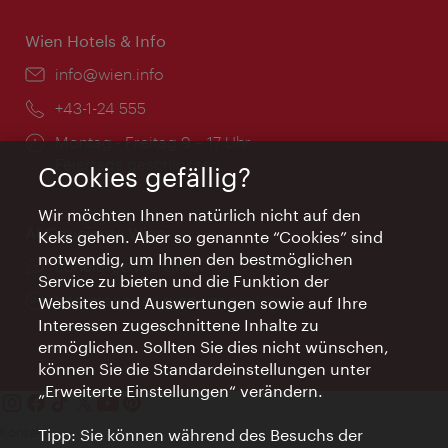
Wien Hotels & Info
Email:
info@wien.info
Telefon:
+43-1-24 555
Öffnungszeiten:
Montag - Freitag 9 – 17 Uhr
Feiertags geschlossen
Cookies gefällig?
Wir möchten Ihnen natürlich nicht auf den
AI Concierge Wien
Keks gehen. Aber so genannte “Cookies” sind
notwendig, um Ihnen den bestmöglichen
Ort:
concierge.wien.info
Service zu bieten und die Funktion der
Öffnungszeiten:
Informationen rund um die Uhr
Websites und Auswertungen sowie auf Ihre
Interessen zugeschnittene Inhalte zu
ermöglichen. Sollten Sie dies nicht wünschen,
können Sie die Standardeinstellungen unter
„Erweiterte Einstellungen“ verändern.
Kontakt
Tipp: Sie können während des Besuchs der