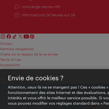
Ort:
concierge.vienna.info
Öffnungszeiten:
Informations 24 heures sur 24
Contact
Mentions obligatoires
Charte sur le respect de la vie privée
Terms of Use
Accessibilité
Contact presse
Paramètres de cookies
Envie de cookies ?
© Copyright WienTourismus
Attention, ceux-là ne se mangent pas ! Ces « cookies 
fonctionnement des sites Internet et des évaluations, 
intérêts et vous offrir le meilleur service possible. Si 
vous pouvez modifier vos réglages standard dans « Pa