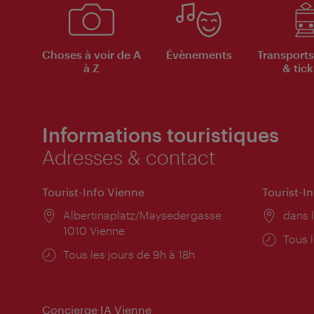
Choses à voir de A
Évènements
Transports
à Z
& tick
Informations touristiques
Adresses & contact
Tourist-Info Vienne
Tourist-I
Lieu:
Albertinaplatz/Maysedergasse
Lieu:
dans l
1010 Vienne
Horai
Tous l
Horaires
Tous les jours de 9h à 18h
d'ouve
d'ouverture:
Concierge IA Vienne