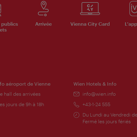
 publics
Arrivée
Vienna City Card
L'appl
ets
nfo aéroport de Vienne
Wien Hotels & Info
e hall des arrivées
E-
info@wien.info
mail:
res
es jours de 9h à 18h
Téléphone:
+43-1-24 555
rture:
Horaires
Du Lundi au Vendredi de
d'ouverture:
Fermé les jours fériés