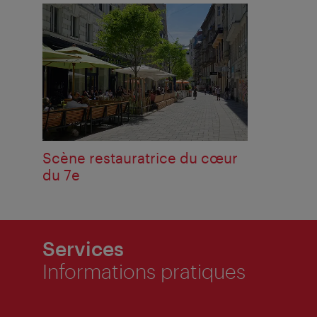
Scène restauratrice du cœur
du 7e
Services
Informations pratiques