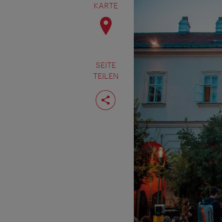
KARTE
SEITE
TEILEN
Seite
teilen