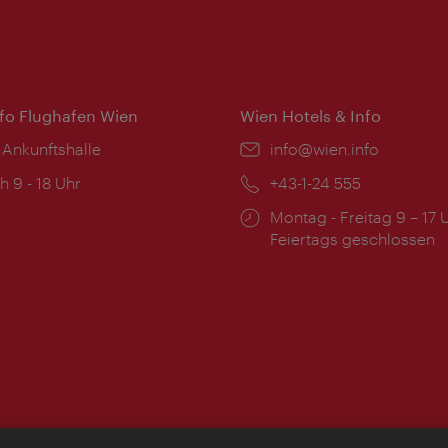
nfo Flughafen Wien
Wien Hotels & Info
 Ankunftshalle
Email:
info@wien.info
ngszeiten:
h 9 - 18 Uhr
Telefon:
+43-1-24 555
Öffnungszeiten:
Montag - Freitag 9 – 17 
Feiertags geschlossen