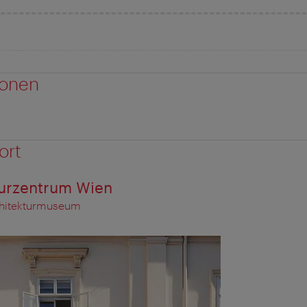
ionen
ort
turzentrum Wien
chitekturmuseum