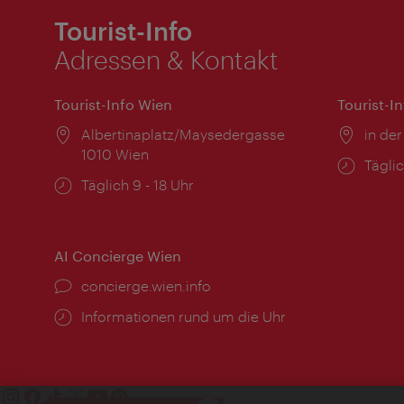
Tourist-Info
Adressen & Kontakt
Tourist-Info Wien
Tourist-I
Ort:
Albertinaplatz/Maysedergasse
Ort:
in der
1010 Wien
Öffnu
Täglic
Öffnungszeiten:
Täglich 9 - 18 Uhr
AI Concierge Wien
Ort:
concierge.wien.info
Öffnungszeiten:
Informationen rund um die Uhr