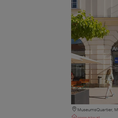
MuseumsQuartier, M
www.azw.at