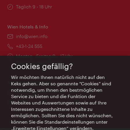
Öffnungszeiten:
Täglich 9 - 18 Uhr
Wien Hotels & Info
Email:
info@wien.info
Telefon:
+43-1-24 555
Öffnungszeiten:
Montag - Freitag 9 – 17 Uhr
Feiertags geschlossen
Cookies gefällig?
Wir möchten Ihnen natürlich nicht auf den
AI Concierge Wien
Keks gehen. Aber so genannte “Cookies” sind
notwendig, um Ihnen den bestmöglichen
Ort:
concierge.wien.info
Service zu bieten und die Funktion der
Öffnungszeiten:
Informationen rund um die Uhr
Websites und Auswertungen sowie auf Ihre
Interessen zugeschnittene Inhalte zu
ermöglichen. Sollten Sie dies nicht wünschen,
können Sie die Standardeinstellungen unter
„Erweiterte Einstellungen“ verändern.