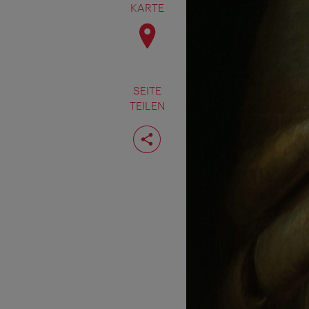
KARTE
SEITE
TEILEN
Seite
teilen