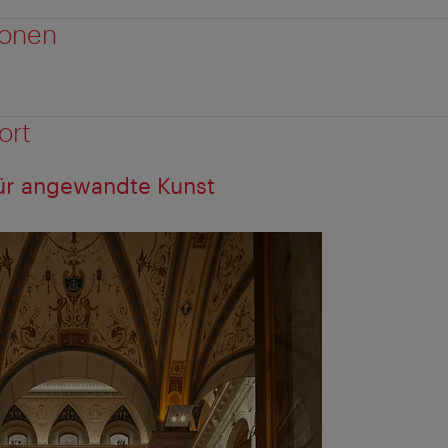
ionen
ort
ür angewandte Kunst