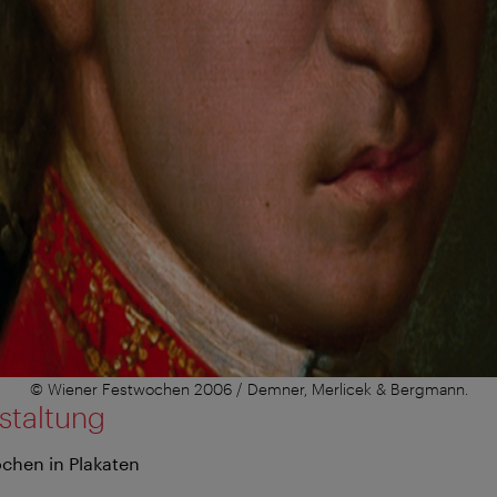
© Wiener Festwochen 2006 / Demner, Merlicek & Bergmann.
staltung
chen in Plakaten