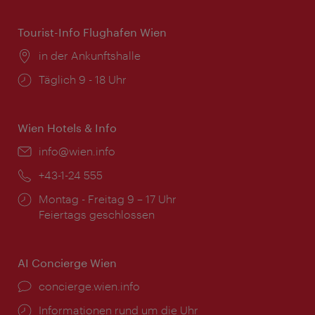
Tourist-Info Flughafen Wien
Ort:
in der Ankunftshalle
Öffnungszeiten:
Täglich 9 - 18 Uhr
Wien Hotels & Info
Email:
info@wien.info
Telefon:
+43-1-24 555
Öffnungszeiten:
Montag - Freitag 9 – 17 Uhr
Feiertags geschlossen
AI Concierge Wien
Ort:
concierge.wien.info
Öffnungszeiten:
Informationen rund um die Uhr