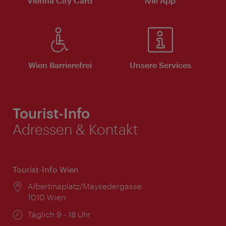
Vienna City Card
ivie App
Wien Barrierefrei
Unsere Services
Tourist-Info
Adressen & Kontakt
Tourist-Info Wien
Ort:
Albertinaplatz/Maysedergasse
1010 Wien
Öffnungszeiten:
Täglich 9 - 18 Uhr