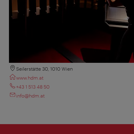
Seilerstätte 30, 1010 Wien
www.hdm.at
+43 1 513 48 50
info@hdm.at