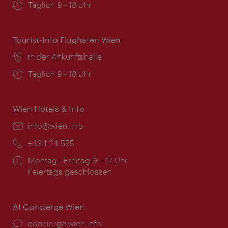
Öffnungszeiten:
Täglich 9 - 18 Uhr
Tourist-Info Flughafen Wien
Ort:
in der Ankunftshalle
Öffnungszeiten:
Täglich 9 - 18 Uhr
Wien Hotels & Info
Email:
info@wien.info
Telefon:
+43-1-24 555
Öffnungszeiten:
Montag - Freitag 9 – 17 Uhr
Feiertags geschlossen
AI Concierge Wien
Ort:
concierge.wien.info