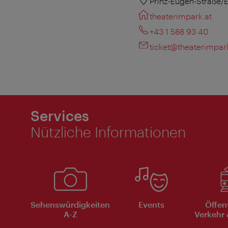
Prinz-Eugen-Straße/
theaterimpark.at
+43 1 588 93 40
ticket@theaterimpark
Services
Nützliche Informationen
Sehenswürdigkeiten
Events
Öffen
A-Z
Verkehr 