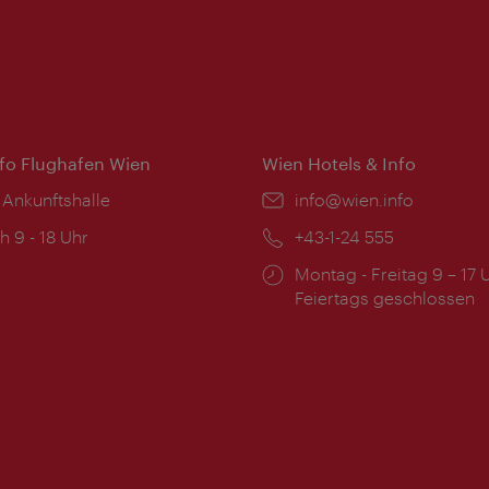
nfo Flughafen Wien
Wien Hotels & Info
 Ankunftshalle
Email:
info@wien.info
ngszeiten:
h 9 - 18 Uhr
Telefon:
+43-1-24 555
Öffnungszeiten:
Montag - Freitag 9 – 17 
Feiertags geschlossen