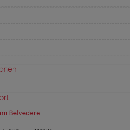
ionen
ort
 am Belvedere