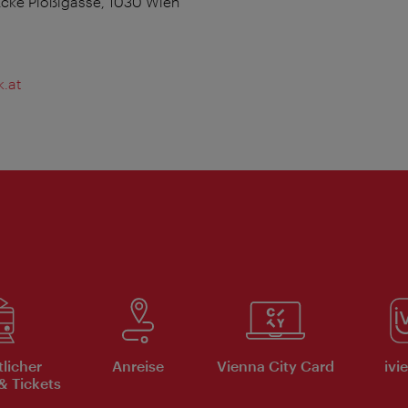
Ecke Plößlgasse, 1030 Wien
.at
tlicher
Anreise
Vienna City Card
ivi
& Tickets