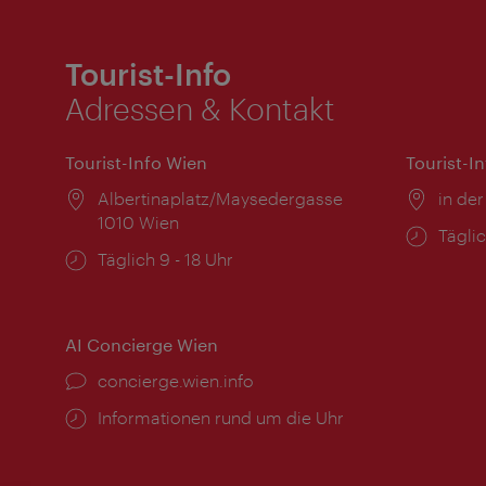
Tourist-Info
Adressen & Kontakt
Tourist-Info Wien
Tourist-I
Ort:
Albertinaplatz/Maysedergasse
Ort:
in der
1010 Wien
Öffnu
Täglic
Öffnungszeiten:
Täglich 9 - 18 Uhr
AI Concierge Wien
Ort:
concierge.wien.info
Öffnungszeiten:
Informationen rund um die Uhr